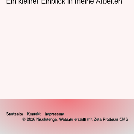
Ein kleiner Einblick in meine Arbeiten
Philosophie
Vita
Archiv ab 2022
Impressum
Datenschutzerklärung
Startseite
Kontakt
Impressum
© 2016 Nicoletenge.
Website erstellt mit Zeta Producer CMS